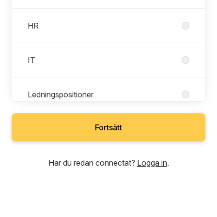
HR
IT
Ledningspositioner
Fortsätt
Sommarjobb
Har du redan connectat?
Logga in
.
VVS
Metall