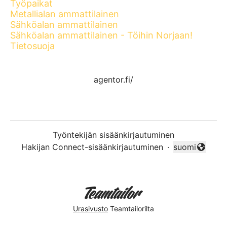
Työpaikat
Metallialan ammattilainen
Sähköalan ammattilainen
Sähköalan ammattilainen - Töihin Norjaan!
Tietosuoja
agentor.fi/
Työntekijän sisäänkirjautuminen
Hakijan Connect-sisäänkirjautuminen
·
suomi
Vaihda kieli
Urasivusto
Teamtailorilta