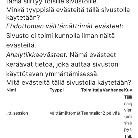
tämä siirtyy toisille sivustoille.
Minkä tyyppisiä evästeitä tällä sivustolla
käytetään?
Ehdottoman välttämättömät evästeet:
Sivusto ei toimi kunnolla ilman näitä
evästeitä.
Analytiikkaevästeet:
Nämä evästeet
keräävät tietoa, joka auttaa sivuston
käyttötavan ymmärtämisessä.
Mitä evästeitä tällä sivustolla käytetään?
Nimi
Tyyppi
Toimittaja
Vanhenee
Kuvau
Tällä e
säilyt
vierail
_tt_session
Välttämättömät
Teamtailor
2 päivää
(esim. 
sisään
pysymi
Tällä e