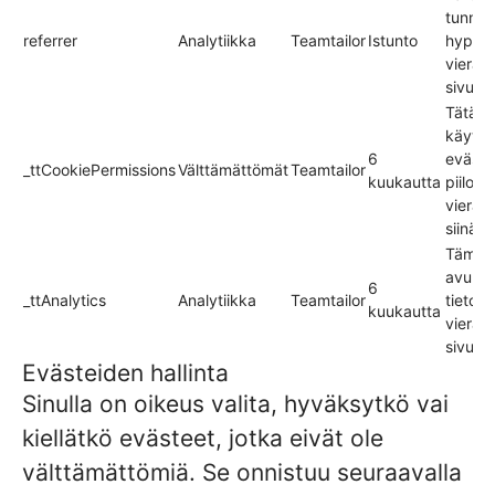
tunnis
referrer
Analytiikka
Teamtailor
Istunto
hyperli
vieraili
sivusto
Tätä e
käytet
6
eväste
_ttCookiePermissions
Välttämättömät
Teamtailor
kuukautta
piilott
vierail
siinä v
Tämän
avulla
6
_ttAnalytics
Analytiikka
Teamtailor
tietoa 
kuukautta
vierail
sivust
Evästeiden hallinta
Sinulla on oikeus valita, hyväksytkö vai
kiellätkö evästeet, jotka eivät ole
välttämättömiä. Se onnistuu seuraavalla