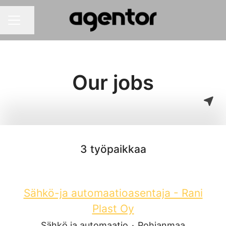
Jaa sivu
Uravalikko
Our jobs
3 työpaikkaa
Sähkö-ja automaatioasentaja - Rani
Plast Oy
Sähkö ja automaatio
·
Pohjanmaa