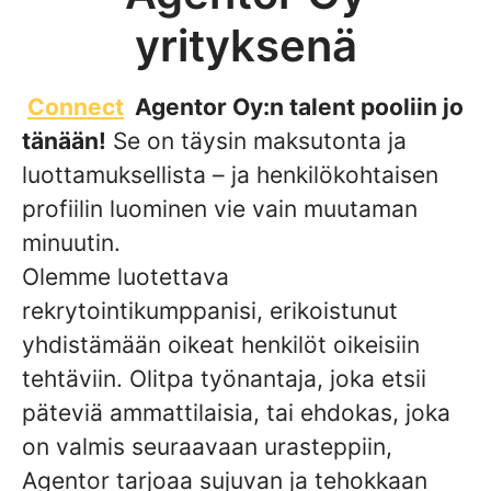
yrityksenä
Connect
Agentor Oy:n talent pooliin jo
tänään!
Se on täysin maksutonta ja
luottamuksellista – ja henkilökohtaisen
profiilin luominen vie vain muutaman
minuutin.
Olemme luotettava
rekrytointikumppanisi, erikoistunut
yhdistämään oikeat henkilöt oikeisiin
tehtäviin. Olitpa työnantaja, joka etsii
päteviä ammattilaisia, tai ehdokas, joka
on valmis seuraavaan urasteppiin,
Agentor tarjoaa sujuvan ja tehokkaan