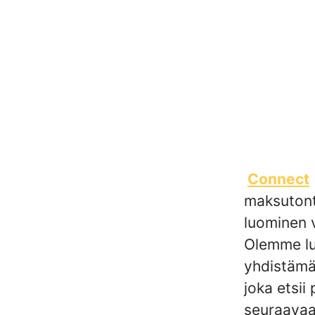
Connect
maksutonta
luominen 
Olemme lu
yhdistämää
joka etsii
seuraavaa