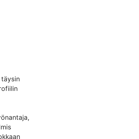
täysin
fiilin
yönantaja,
lmis
hokkaan