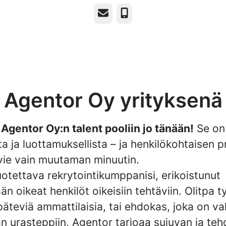
Sähköposti
Puhelin
Agentor Oy yrityksenä
Agentor Oy:n talent pooliin jo tänään!
Se on 
 ja luottamuksellista – ja henkilökohtaisen pro
vie vain muutaman minuutin.
otettava rekrytointikumppanisi, erikoistunut
n oikeat henkilöt oikeisiin tehtäviin. Olitpa t
 päteviä ammattilaisia, tai ehdokas, joka on va
n urasteppiin, Agentor tarjoaa sujuvan ja te