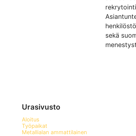
rekrytoint
Asiantunt
henkilöst
sekä suoma
menestyst
Urasivusto
Aloitus
Työpaikat
Metallialan ammattilainen