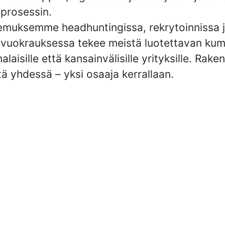
iprosessin.
emuksemme headhuntingissa, rekrytoinnissa 
övuokrauksessa tekee meistä luotettavan ku
laisille että kansainvälisille yrityksille. Ra
ä yhdessä – yksi osaaja kerrallaan.